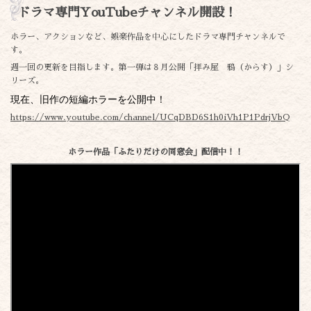
ドラマ専門YouTubeチャンネル開設！
ホラー、アクションなど、娯楽作品を中心にしたドラマ専門チャンネルで
す。
週一回の更新を目指します。第一弾は８月公開「拝み屋 鴉（からす）」シ
リーズ。
現在、旧作の短編ホラーを公開中！
https://www.youtube.com/channel/UCqDBD6S1h0iVh1P1PdrjVbQ
ホラー作品「ふたりだけの同窓会」配信中！！